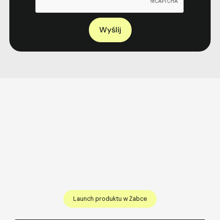
Tworzymy historie, które
zapadają w pamięć
i generują zyski
Launch produktu w Żabce