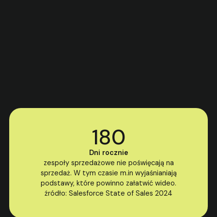
Przestań tracić czas
na edukowanie klientów
1:1
Zautomatyzuje proces sprzedaży wiedzą
180
Dni rocznie
zespoły sprzedażowe nie poświęcają na
sprzedaż. W tym czasie m.in wyjaśnianiają
podstawy, które powinno załatwić wideo.
źródło: Salesforce State of Sales 2024