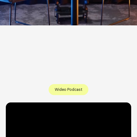
generowania leadów. 100%
zweryfikowanych treści.
Nasze realizacje, które
sprzedają
Wideo Podcast