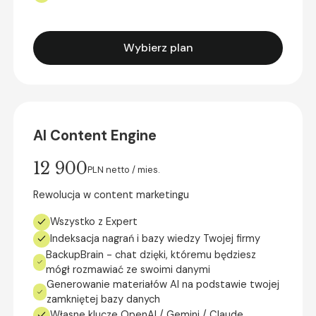
Wybierz plan
AI Content Engine
12 900
PLN netto / mies.
Rewolucja w content marketingu
Wszystko z Expert
Indeksacja nagrań i bazy wiedzy Twojej firmy
BackupBrain - chat dzięki, któremu będziesz
mógł rozmawiać ze swoimi danymi
Generowanie materiałów AI na podstawie twojej
zamkniętej bazy danych
Własne klucze OpenAI / Gemini / Claude