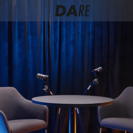
Nagrywaj filmy
i pozyskuj klientów
Wydobywamy wiedzę techniczną
z Twojego zespołu, nagrywamy
i przekształcamy ją w maszynę do