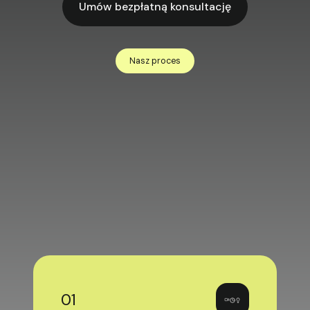
Umów bezpłatną konsultację
Nasz proces
Expert content engine
Zaprojektowaliśmy ten proces
i sprawdziliśmy go z naszymi klientami.
Nie wymyślamy - strukturyzujemy fakty.
01